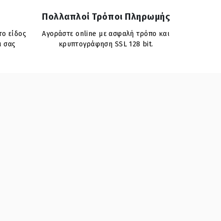
Πολλαπλοί Τρόποι Πληρωμής
το είδος
Αγοράστε online με ασφαλή τρόπο και
ι σας
κρυπτογράφηση SSL 128 bit.