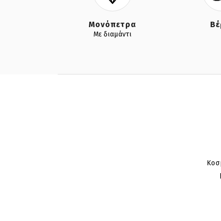
ό κόσμημα
Μονόπετρα
Βέ
τις ηλικίες
Με διαμάντι
Κοσ