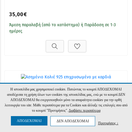
35,00€
Άμεση παραλαβή (από το κατάστημα) ή Παράδοση σε 1-3
ημέρες
Ασημένιο Κολιέ 925 επιχρυσωμένο με καρδιά
Η ιστοσελίδα μας χρησιμοποιεί cookies. Πατώντας το κουμπί ΑΠΟΔΕΧΟΜΑΙ
αποδέχεσαι τη χρήση όλων των cookies της ιστοσελίδας μας, ενώ με το κουμπί ΔΕΝ
ΑΠΟΔΕΧΟΜΑΙ θα ενεργοποιηθούν μόνο τα απαραίτητα cookies για την ορθή
λειτουργία του site. Μάθε περισσότερα για τα Cookies και άλλαξε τις επιλογές σου από
35,00€
το κουμπί "Προτιμήσεις".
Διαβάστε περισσότερα
Κατόπιν παραγγελίας, παράδοση 4 έως 10 ημέρες
ΑΠΟΔΕΧΟΜΑΙ
ΔΕΝ ΑΠΟΔΕΧΟΜΑΙ
Προτιμήσεις ↓