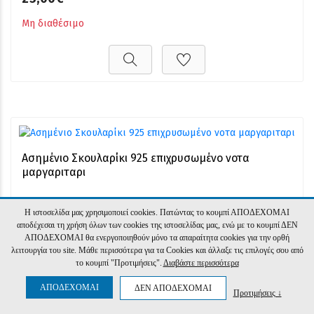
Μη διαθέσιμο
Ασημένιο Σκουλαρίκι 925 επιχρυσωμένο νοτα
μαργαριταρι
25,00€
Η ιστοσελίδα μας χρησιμοποιεί cookies. Πατώντας το κουμπί ΑΠΟΔΕΧΟΜΑΙ
αποδέχεσαι τη χρήση όλων των cookies της ιστοσελίδας μας, ενώ με το κουμπί ΔΕΝ
Μη διαθέσιμο
ΑΠΟΔΕΧΟΜΑΙ θα ενεργοποιηθούν μόνο τα απαραίτητα cookies για την ορθή
λειτουργία του site. Μάθε περισσότερα για τα Cookies και άλλαξε τις επιλογές σου από
το κουμπί "Προτιμήσεις".
Διαβάστε περισσότερα
ΑΠΟΔΕΧΟΜΑΙ
ΔΕΝ ΑΠΟΔΕΧΟΜΑΙ
Προτιμήσεις ↓