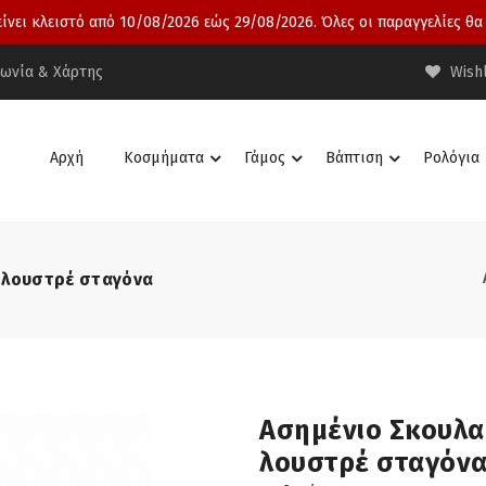
νει κλειστό από 10/08/2026 εώς 29/08/2026. Όλες οι παραγγελίες θα
νωνία & Χάρτης
Wishl
Αρχή
Κοσμήματα
Γάμος
Βάπτιση
Ρολόγια
ο λουστρέ σταγόνα
Ασημένιο Σκουλα
λουστρέ σταγόν