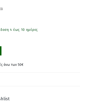
li
άδοση 4 έως 10 ημέρες
ές άνω των 50€
hlist