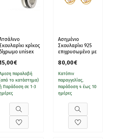
Ατσάλινο
Ασημένιο
Σκουλαρίκι κρίκος
Σκουλαρίκι 925
δίχρωμο unisex
επιχρυσωμένο με
κρεμαστό
15,00€
80,00€
μαργαριτάρι
Άμεση παραλαβή
Κατόπιν
(από το κατάστημα)
παραγγελίας,
ή Παράδοση σε 1-3
παράδοση 4 έως 10
ημέρες
ημέρες